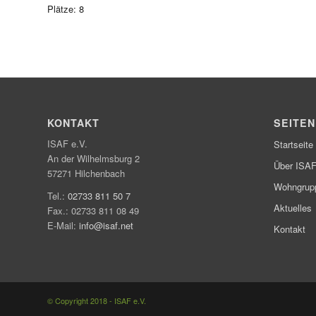
Plätze: 8
KONTAKT
SEITEN
ISAF e.V.
Startseite
An der Wilhelmsburg 2
Über ISA
57271 Hilchenbach
Wohngrup
Tel.:
02733 811 50 7
Aktuelles
Fax.: 02733 811 08 49
E-Mail:
info@isaf.net
Kontakt
© Copyright 2018 - ISAF e.V.